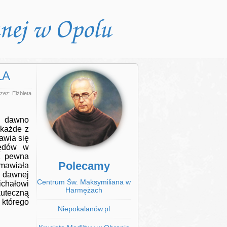
ŁA
zez: Elżbieta
o dawno
 każde z
awia się
zędów w
iż pewna
Polecamy
dmawiała
 dawnej
Centrum Św. Maksymiliana w
chałowi
Harmężach
kuteczną
 którego
Niepokalanów.pl