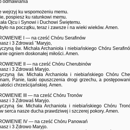
b odmawiania
e wejrzyj ku wspomożeniu memu.
ie, pospiesz ku ratunkowi memu.
ała Ojcu i Synowi i Duchowi Świętemu.
 było na początku, teraz i zawsze i na wieki wieków. Amen.
OWIENIE I — na cześć Chóru Serafinów
nasz i 3 Zdrowaś "Maryjo,
yczyną św. Michała Archanioła i niebiańskiego Chóru Serafin
anie ogniem doskonałej miłości. Amen.
OWIENIE II — na cześć Chóru Cherubinów
nasz i 3 Zdrowaś Maryjo.
yczyną św. Michała Archanioła i niebiańskiego Chóru Che
 nam, Panie, łaski opuszczenia drogi grzechu, a postępowan
ałości chrześcijańskiej. Amen.
OWIENIE III — na cześć Chóru Tronów
nasz i 3 Zdrowaś Maryjo.
yczyną św. Michała Archanioła i niebiańskiego Chóru Tron
 w serca nasze ducha prawdziwej i szczerej pokory. Amen.
OWIENIE IV — na cześć Chóru Panowań
nasz i 3 Zdrowo Maryjo.