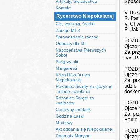
Artykuły, Świadectwa
Sposó
Kontakt
V. Boż
Rycerstwo Niepokalanej
R. Pan
Cel, warunki, środki
V. Chw
R. Jak
Zarząd MI-2
Sprawozdania roczne
POZDR
Odpusty dla MI
Ojcze 
Nabożeństwa Pierwszych
Za prz
Sobót
nas, P
Pielgrzymki
Margaretki
POZDR
Ojcze 
Róża Różańcowa
Niepokalanej
Za prz
udziel
Rożaniec Święty za ojczyznę
i młode pokolenie
doskon
Rózaniec Święty za
POZDR
kapłanów
Ojcze 
Cudowny medalik
Za prz
Godzina Łaski
Panie,
Modlitwy
Akt oddania się Niepokalanej
POZDR
Dogmaty Maryjne
Ojcze 