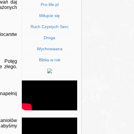
owań daj
Pro-life.pl
każonych
Miłujcie się
Ruch Czystych Serc
ocarstw
Droga
Wychowawca
Biblia w rok
h Potęg
e złego.
napełnij
haniołów
, abyśmy