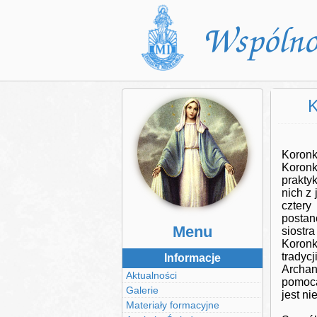
Koronk
Koron
prakty
nich z
czter
postan
Menu
siostr
Koronk
tradyc
Informacje
Archan
Aktualności
pomocą
Galerie
jest n
Materiały formacyjne