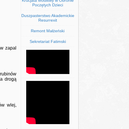
Krucjata Modlitwy w Obronie
Poczętych Dzieci
Duszpasterstwo Akademickie
Resurrexit
Remont Małżeński
Sekretariat Fatimski
ów zapal
rubinów
ia drogą
ów wlej,