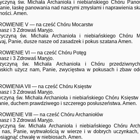
yczyną św. Michała Archanioła i niebiańskiego Chóru Pan
anie, łaskę panowania nad naszymi zmysłami i naprawienia s
ności. Amen.
OWIENIE V — na cześć Chóru Mocarstw
nasz i 3 Zdrowaś Maryjo.
zyczyną św. Michała Archanioła i niebiańskiego Chóru M
aj, Panie, dusze nasze od zasadzek i pokus szatana Amen.
OWIENIE VI — na cześć Chóru Potęg
nasz i 3 Zdrowaś Maryjo.
zyczyną św. Michała Archanioła i Chóru przedziwnyc
ńskich użycz nam, Panie, zwycięstwa w pokusach i zbaw od
OWIENIA VII — na cześć Chóru Księstw
nasz i 3 Zdrowaś Maryjo.
yczyną św. Michała Archanioła i niebiańskiego Chóru Księstw 
anie, duchem prawdziwego i szczerego posłuszeństwa. Amen.
WIENIE VIII — na cześć Chóru Archaniołów
nasz i 3 Zdrowaś Maryjo.
yczyną św. Michała Archanioła i niebiańskiego Chóru Arc
 nas, Panie, wytrwałością w wierze i w dobrych uczynkach
osiągnąć chwałę w niebiosach. Amen.