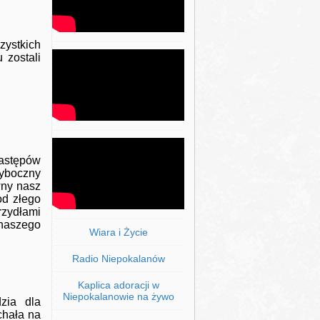
ystkich
 zostali
astępów
yboczny
wny nasz
od złego
rzydłami
 naszego
Wiara i Życie
Radio Niepokalanów
Kaplica adoracji w
Niepokalanowie na żywo
zia dla
chała na