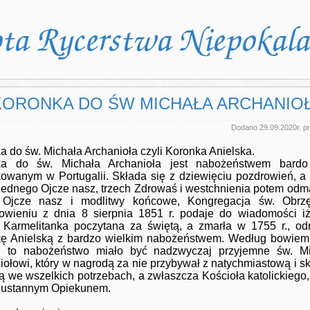
KORONKA DO ŚW MICHAŁA ARCHANIO
Dodano 29.09.2020r. pr
a do św. Michała Archanioła czyli Koronka Anielska.
ka do św. Michała Archanioła jest nabożeństwem bard
kowanym w Portugalii. Składa się z dziewięciu pozdrowień, a
 jednego Ojcze nasz, trzech Zdrowaś i westchnienia potem odm
y Ojcze nasz i modlitwy końcowe, Kongregacja św. Obr
owieniu z dnia 8 sierpnia 1851 r. podaje do wiadomości 
a Karmelitanka poczytana za świętą, a zmarła w 1755 r., o
ę Anielską z bardzo wielkim nabożeństwem. Według bowiem
ji to nabożeństwo miało być nadzwyczaj przyjemne św. Mi
iołowi, który w nagrodą za nie przybywał z natychmiastową i s
 we wszelkich potrzebach, a zwłaszcza Kościoła katolickiego,
ieustannym Opiekunem.