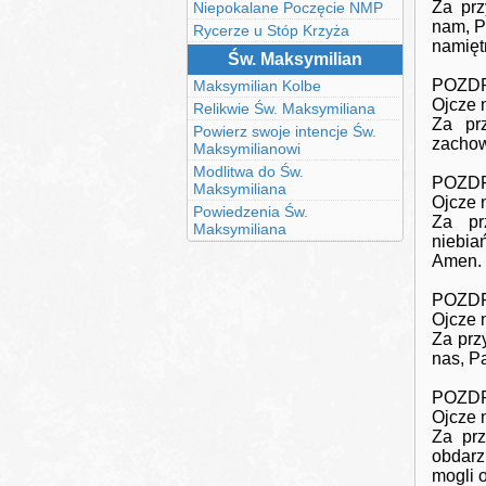
Za prz
Niepokalane Poczęcie NMP
nam, P
Rycerze u Stóp Krzyża
namięt
Św. Maksymilian
POZDR
Maksymilian Kolbe
Ojcze 
Relikwie Św. Maksymiliana
Za pr
Powierz swoje intencje Św.
zachow
Maksymilianowi
Modlitwa do Św.
POZDR
Maksymiliana
Ojcze 
Powiedzenia Św.
Za pr
Maksymiliana
niebia
Amen.
POZDR
Ojcze 
Za prz
nas, P
POZDRO
Ojcze 
Za prz
obdarz
mogli 