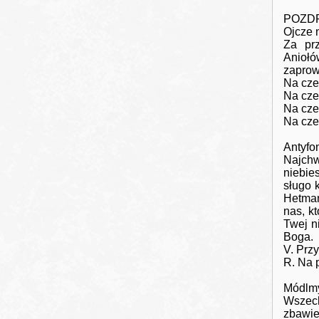
POZDR
Ojcze 
Za prz
Aniołó
zaprow
Na cze
Na cze
Na cze
Na cze
Antyfo
Najchw
niebie
sługo 
Hetman
nas, k
Twej n
Boga.
V. Prz
R. Na 
Módlmy
Wszec
zbawie