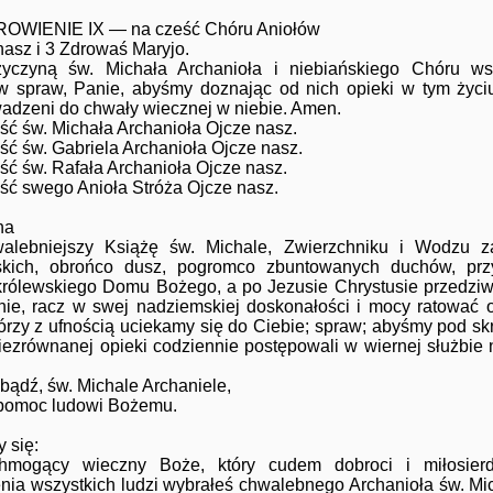
OWIENIE IX — na cześć Chóru Aniołów
nasz i 3 Zdrowaś Maryjo.
yczyną św. Michała Archanioła i niebiańskiego Chóru wsz
w spraw, Panie, abyśmy doznając od nich opieki w tym życiu
adzeni do chwały wiecznej w niebie. Amen.
ść św. Michała Archanioła Ojcze nasz.
ść św. Gabriela Archanioła Ojcze nasz.
ść św. Rafała Archanioła Ojcze nasz.
ść swego Anioła Stróża Ojcze nasz.
na
alebniejszy Książę św. Michale, Zwierzchniku i Wodzu z
skich, obrońco dusz, pogromco zbuntowanych duchów, prz
królewskiego Domu Bożego, a po Jezusie Chrystusie przedzi
ie, racz w swej nadziemskiej doskonałości i mocy ratować 
tórzy z ufnością uciekamy się do Ciebie; spraw; abyśmy pod sk
iezrównanej opieki codziennie postępowali w wiernej służbie
ybądź, św. Michale Archaniele,
pomoc ludowi Bożemu.
 się:
hmogący wieczny Boże, który cudem dobroci i miłosierd
nia wszystkich ludzi wybrałeś chwalebnego Archanioła św. Mi